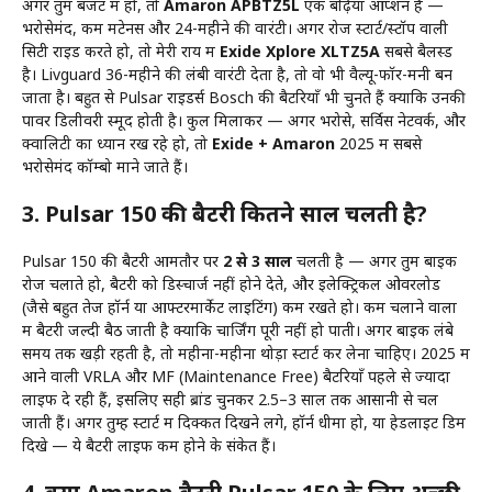
अगर तुम बजट में हो, तो
Amaron APBTZ5L
एक बढ़िया ऑप्शन है —
भरोसेमंद, कम मेंटेनेंस और 24-महीने की वारंटी। अगर रोज स्टार्ट/स्टॉप वाली
सिटी राइड करते हो, तो मेरी राय में
Exide Xplore XLTZ5A
सबसे बैलेंस्ड
है। Livguard 36-महीने की लंबी वारंटी देता है, तो वो भी वैल्यू-फॉर-मनी बन
जाता है। बहुत से Pulsar राइडर्स Bosch की बैटरियाँ भी चुनते हैं क्योंकि उनकी
पावर डिलीवरी स्मूद होती है। कुल मिलाकर — अगर भरोसे, सर्विस नेटवर्क, और
क्वालिटी का ध्यान रख रहे हो, तो
Exide + Amaron
2025 में सबसे
भरोसेमंद कॉम्बो माने जाते हैं।
3. Pulsar 150 की बैटरी कितने साल चलती है?
Pulsar 150 की बैटरी आमतौर पर
2 से 3 साल
चलती है — अगर तुम बाइक
रोज चलाते हो, बैटरी को डिस्चार्ज नहीं होने देते, और इलेक्ट्रिकल ओवरलोड
(जैसे बहुत तेज हॉर्न या आफ्टरमार्केट लाइटिंग) कम रखते हो। कम चलाने वालों
में बैटरी जल्दी बैठ जाती है क्योंकि चार्जिंग पूरी नहीं हो पाती। अगर बाइक लंबे
समय तक खड़ी रहती है, तो महीना-महीना थोड़ा स्टार्ट कर लेना चाहिए। 2025 में
आने वाली VRLA और MF (Maintenance Free) बैटरियाँ पहले से ज्यादा
लाइफ दे रही हैं, इसलिए सही ब्रांड चुनकर 2.5–3 साल तक आसानी से चल
जाती हैं। अगर तुम्हें स्टार्ट में दिक्कत दिखने लगे, हॉर्न धीमा हो, या हेडलाइट डिम
दिखे — ये बैटरी लाइफ कम होने के संकेत हैं।