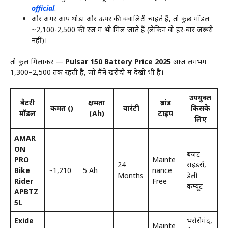
official
.
और अगर आप थोड़ा और ऊपर की क्वालिटी चाहते हैं, तो कुछ मॉडल
~₹2,100-2,500 की रेंज में भी मिल जाते हैं (लेकिन वो हर-बार जरूरी
नहीं)।
तो कुल मिलाकर —
Pulsar 150 Battery Price 2025
आज लगभग
₹1,300–₹2,500 तक रहती है, जो मैंने खरीदी में देखी भी है।
उपयुक्त
बैटरी
क्षमता
ब्रांड
कीमत (₹)
वारंटी
किसके
मॉडल
(Ah)
टाइप
लिए
AMAR
ON
बजट
PRO
Mainte
24
राइडर्स,
Bike
~₹1,210
5 Ah
nance
Months
डेली
Rider
Free
कम्यूट
APBTZ
5L
Exide
भरोसेमंद,
Mainte