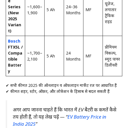
e
यूज़ेज,
Series
~₹1,600–
24–36
5 Ah
MF
लगातार
(New
₹1,900
Months
ट्रैफिक
2025
राइड
Varian
t)
Bosch
FTX5L /
प्रीमियम
Compa
~₹1,700–
24
विकल्प,
5 Ah
MF
tible
₹2,100
Months
स्मूद पावर
Batter
डिलीवरी
y
✔ सभी कीमतें 2025 की ऑनलाइन व ऑफलाइन मार्केट रेंज पर आधारित हैं
✔ कीमतें शहर, स्टोर, ऑफ़र, और लोकेशन के हिसाब से बदल सकती हैं
अगर आप जानना चाहते हैं कि भारत में EV बैटरी की कीमतें कैसे
तय होती हैं, तो यह लेख पढ़ें — “
EV Battery Price in
India 2025
”