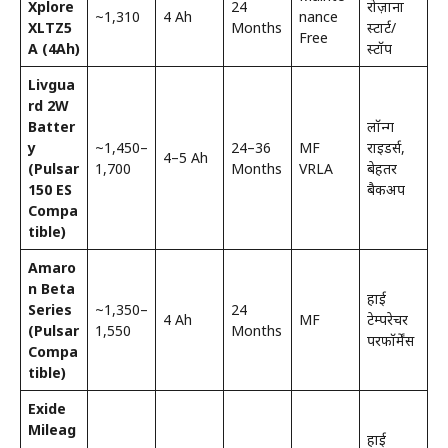
Xplore
24
रोज़ाना
~₹1,310
4 Ah
nance
XLTZ5
Months
स्टार्ट/
Free
A (4Ah)
स्टॉप
Livgua
rd 2W
Batter
लॉन्ग
y
~₹1,450–
24–36
MF
राइडर्स,
4–5 Ah
(Pulsar
₹1,700
Months
VRLA
बेहतर
150 ES
बैकअप
Compa
tible)
Amaro
n Beta
हाई
Series
~₹1,350–
24
4 Ah
MF
टेम्परेचर
(Pulsar
₹1,550
Months
परफॉर्मेंस
Compa
tible)
Exide
Mileag
हाई