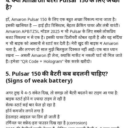
4. क्या Amaron बैटरी Pulsar 150 के लिए अच्छी
है?
हाँ, Amaron Pulsar 150 के लिए एक बहुत अच्छा विकल्प माना जाता है।
इसकी खासियत है — हाई हीट रिसिस्टेंस, बेहतर क्रैंकिंग पावर और लंबी वारंटी।
Amaron APBTZ5L मॉडल 2025 में भी Pulsar के लिए सबसे लोकप्रिय
बजट विकल्पों में से एक है। इसकी पावर डिलीवरी स्टेबल रहती है और यह सर्दियों
में भी बाइक को आसानी से स्टार्ट कर देती है। मेरी खुद की बाइक में Amaron
चला है, और लगभग दो साल मुझे बिलकुल दिक्कत नहीं आई। एक बात ध्यान
रखना — असली Amaron ही लेना, क्योंकि मार्केट में नकली पार्ट भी मिल जाते
हैं। हमेशा “QR Code + Hologram” चेक करके खरीदो।
5. Pulsar 150 की बैटरी कब बदलनी चाहिए?
(Signs of weak battery)
अगर तुम्हें ये 4–5 संकेत दिखें, तो समझ लो बैटरी बदलने का टाइम आ गया है:
बाइक स्टार्ट होने में ज़्यादा टाइम ले रही है
सेल्फ-स्टार्ट कई बार फेल हो रहा है
हॉर्न कमजोर लगने लगा है
हेडलाइट आइडल पर डिम हो जाती है
टर्मिनल पर सफ़ेद-हरा पाउडर दिख रहा है (corrosion)