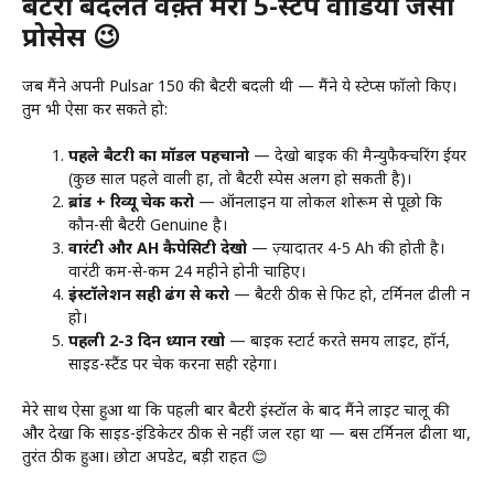
बैटरी बदलते वक़्त मेरी 5-स्टेप वीडियो जैसा
प्रोसेस 😉
जब मैंने अपनी Pulsar 150 की बैटरी बदली थी — मैंने ये स्टेप्स फॉलो किए।
तुम भी ऐसा कर सकते हो:
पहले बैटरी का मॉडल पहचानो
— देखो बाइक की मैन्युफैक्चरिंग ईयर
(कुछ साल पहले वाली हों, तो बैटरी स्पेस अलग हो सकती है)।
ब्रांड + रिव्यू चेक करो
— ऑनलाइन या लोकल शोरूम से पूछो कि
कौन-सी बैटरी Genuine है।
वारंटी और AH कैपेसिटी देखो
— ज़्यादातर 4-5 Ah की होती है।
वारंटी कम-से-कम 24 महीने होनी चाहिए।
इंस्टॉलेशन सही ढंग से करो
— बैटरी ठीक से फिट हो, टर्मिनल ढीली न
हो।
पहली 2-3 दिन ध्यान रखो
— बाइक स्टार्ट करते समय लाइट, हॉर्न,
साइड-स्टैंड पर चेक करना सही रहेगा।
मेरे साथ ऐसा हुआ था कि पहली बार बैटरी इंस्टॉल के बाद मैंने लाइट चालू की
और देखा कि साइड-इंडिकेटर ठीक से नहीं जल रहा था — बस टर्मिनल ढीला था,
तुरंत ठीक हुआ। छोटा अपडेट, बड़ी राहत 😊