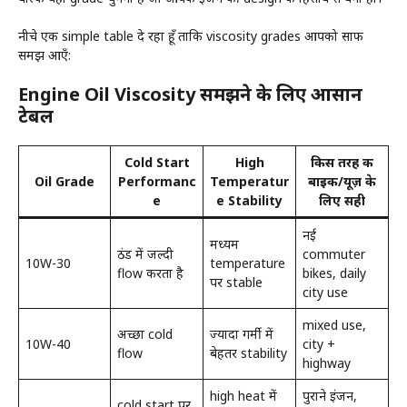
नीचे एक simple table दे रहा हूँ ताकि viscosity grades आपको साफ
समझ आएँ:
Engine Oil Viscosity समझने के लिए आसान
टेबल
Cold Start
High
किस तरह की
Oil Grade
Performanc
Temperatur
बाइक/यूज़ के
e
e Stability
लिए सही
नई
मध्यम
ठंड में जल्दी
commuter
10W-30
temperature
flow करता है
bikes, daily
पर stable
city use
mixed use,
अच्छा cold
ज्यादा गर्मी में
10W-40
city +
flow
बेहतर stability
highway
high heat में
पुराने इंजन,
cold start पर