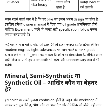
20W-50
ज्यादा मोटा
ज्यादा load या
थोड़ा heavy
रहता है
गर्म इलाके
ध्यान रखने वाली बात ये है कि हर bike का इंजन अलग design का होता है।
इसलिए हमेशा owner manual में दिया गया oil grade प्राथमिकता होनी
चाहिए। Experiment करने की जगह सही specification follow करना
ज़्यादा समझदारी है।
कई बार लोग सोचते हैं मोटा oil डाल देंगे तो इंजन ज्यादा safe रहेगा। लेकिन
modern engines tight tolerances पर काम करते हैं। गलत grade
डालना लंबे समय में नुकसान कर सकता है। छोटा सा decision है, लेकिन अगर
सही लिया जाए तो इंजन smooth भी रहेगा और unnecessary खर्च से भी
बचेंगे।
Mineral, Semi-Synthetic या
Synthetic Oil – आखिर कौन सा बेहतर
है?
इस point पर सबसे ज़्यादा confusion होती है। बहुत लोग workshop में
जाकर बस पूछ लेते हैं, ‘भैया कौन सा डाल दें?’ और मैकेनिक जो बोले, वही मान