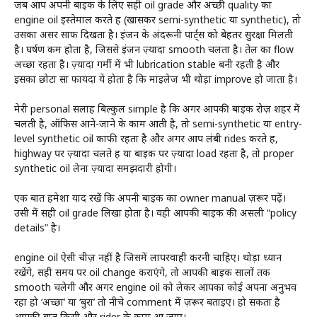
जब आप अपनी बाइक के लिए सही oil grade और अच्छी quality का
engine oil इस्तेमाल करते हैं (खासकर semi-synthetic या synthetic), तो
उसका असर साफ दिखता है। इंजन के अंदरूनी पार्ट्स को बेहतर सुरक्षा मिलती
है। घर्षण कम होता है, जिससे इंजन ज़्यादा smooth चलता है। तेल का flow
अच्छा रहता है। ज़्यादा गर्मी में भी lubrication stable बनी रहती है और
इसका छोटा सा फायदा ये होता है कि माइलेज भी थोड़ा improve हो जाता है।
मेरी personal सलाह बिल्कुल simple है कि अगर आपकी बाइक रोज़ शहर में
चलती है, ऑफिस आने-जाने के काम आती है, तो semi-synthetic या entry-
level synthetic oil काफी रहता है और अगर आप लंबी rides करते हैं,
highway पर ज़्यादा चलते हैं या बाइक पर ज़्यादा load रहता है, तो proper
synthetic oil लेना ज़्यादा समझदारी होगी।
एक बात हमेशा याद रखें कि अपनी बाइक का owner manual ज़रूर पढ़ें।
उसी में सही oil grade लिखा होता है। वही आपकी बाइक की असली “policy
details” है।
engine oil ऐसी चीज़ नहीं है जिसमें लापरवाही करनी चाहिए। थोड़ा ध्यान
रखेंगे, सही समय पर oil change कराएंगे, तो आपकी बाइक सालों तक
smooth चलेगी और अगर engine oil को लेकर आपका कोई अपना अनुभव
रहा हो ‘अच्छा’ या ‘बुरा’ तो नीचे comment में ज़रूर बताइए। हो सकता है
आपकी बात किसी और rider के काम आ जाए।