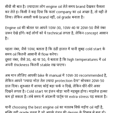
सीधी सी बात है। ज़्यादातर लोग engine oil लेते समय brand देखकर फैसला
कर लेते हैं। किसी ने कह दिया कि फलां company का oil अच्छा है, तो वही ले
लिया। लेकिन असली फर्क brand नहीं, oil grade बनाता है।
Engine oil की बोतल पर आपने 10W-30, 10W-40 या 20W-50 जैसे नंबर
ज़रूर देखे होंगे। कई लोगों को ये technical लगता है, लेकिन concept आसान
है।
पहला नंबर, जैसे 10W, बताता है कि ठंडी हालत में यानी सुबह cold start के
समय oil कितनी आसानी से flow करेगा।
दूसरा नंबर, जैसे 30, 40 या 50, ये बताता है कि high temperatures में oil
अपनी thickness कितनी stable रख पाएगा।
अब मान लीजिए आपकी bike के manual में 10W-30 recommended है,
लेकिन आपने “ज्यादा मोटा तेल ज़्यादा protection देगा” सोचकर 20W-50
डाल दिया। शुरुआत में शायद कोई बड़ा फर्क न दिखे, लेकिन धीरे-धीरे असर
दिखने लगता है। Cold start पर इंजन थोड़ा भारी महसूस होगा। माइलेज हल्का
कम हो सकता है। लंबे समय में अंदरूनी पार्ट्स पर extra stress पड़ सकता है।
यानी choosing the best engine oil का मतलब सिर्फ महँगा oil नहीं है,
बल्कि वही grade चुनना है जो आपके इंजन की design के हिसाब से बना हो।