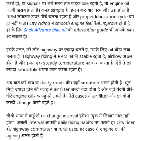
करते हो, या signals पर लंबे समय तक बाइक idle रहती है, तो engine oil
जल्दी खराब होता है। वजह simple है। इंजन बार-बार गरम और ठंडा होता है,
RPM लगातार ऊपर-नीचे चलता रहता है और proper lubrication cycle बन
ही नहीं पाता।
City riding में smooth engine feel कैसे improve होती है,
इसके लिए
Shell Advance bike oil
की lubrication guide भी आपके काम
आ सकती है।
इसके उलट, जो लोग highway पर ज़्यादा चलते हैं, उनके लिए oil थोड़ा लंबा
चलता है। Highway riding में RPM काफी stable रहता है, airflow अच्छा
होता है और इंजन एक steady temperature पर काम करता है। ऐसे में oil
ज्यादा smoothly अपना काम करता रहता है।
अब बात करें गांव या dusty roads की। यहाँ situation अलग होती है। धूल-
मिट्टी ज़्यादा होने की वजह से air filter जल्दी गंदा होता है और वही गंदगी धीरे-
धीरे engine oil तक पहुंचने लगती है। ऐसे cases में air filter और oil दोनों
जल्दी change करने पड़ते हैं।
सीधी भाषा में कहूँ तो oil change interval हमेशा “बुक में लिखा” नंबर नहीं
होता। असली interval आपकी daily riding habits तय करती हैं। City rider
हो, highway commuter या rural user, हर case में engine oil की
ageing अलग होती है।