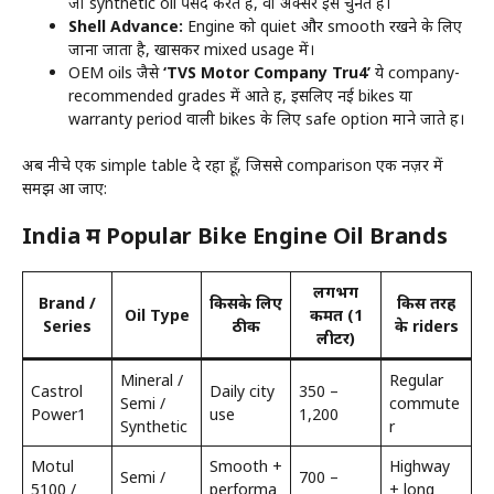
जो synthetic oil पसंद करते हैं, वो अक्सर इसे चुनते हैं।
Shell Advance:
Engine को quiet और smooth रखने के लिए
जाना जाता है, खासकर mixed usage में।
OEM oils जैसे
‘TVS Motor Company Tru4’
ये company-
recommended grades में आते हैं, इसलिए नई bikes या
warranty period वाली bikes के लिए safe option माने जाते हैं।
अब नीचे एक simple table दे रहा हूँ, जिससे comparison एक नज़र में
समझ आ जाए:
India में Popular Bike Engine Oil Brands
लगभग
Brand /
किसके लिए
किस तरह
Oil Type
कीमत (1
Series
ठीक
के riders
लीटर)
Mineral /
Regular
Castrol
Daily city
₹350 –
Semi /
commute
Power1
use
₹1,200
Synthetic
r
Motul
Smooth +
Highway
Semi /
₹700 –
5100 /
performa
+ long