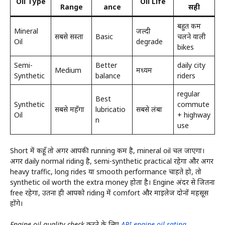
Oil Type
Oil Life
Range
ance
सही
बहुत कम
Mineral
जल्दी
सबसे सस्ता
Basic
चलने वाली
Oil
degrade
bikes
Semi-
Better
daily city
Medium
मध्यम
Synthetic
balance
riders
regular
Best
Synthetic
commute
सबसे महँगा
lubricatio
सबसे लंबा
Oil
+ highway
n
use
Short में कहूँ तो अगर आपकी running कम है, mineral oil चल जाएगा।
अगर daily normal riding है, semi-synthetic practical रहेगा और अगर
heavy traffic, long rides या smooth performance चाहते हो, तो
synthetic oil worth the extra money होता है। Engine अंदर से जितना
free रहेगा, उतना ही आपको riding में comfort और माइलेज दोनों महसूस
होंगे।
Engine oil quality check करने के लिए
API engine oil rating