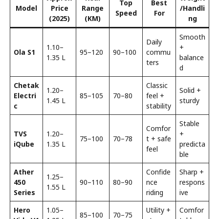
Top
Best
Model
Price
Range
/Handli
Speed
For
(2025)
(KM)
ng
Smooth
Daily
₹1.10–
+
Ola S1
95–120
90–100
commu
₹1.35 L
balance
ters
d
Chetak
Classic
₹1.20–
Solid +
Electri
85–105
70–80
feel +
₹1.45 L
sturdy
c
stability
Stable
Comfor
TVS
₹1.20–
+
75–100
70–78
t + safe
iQube
₹1.35 L
predicta
feel
ble
Ather
Confide
Sharp +
₹1.25–
450
90–110
80–90
nce
respons
₹1.55 L
Series
riding
ive
Hero
₹1.05–
Utility +
Comfor
85–100
70–75