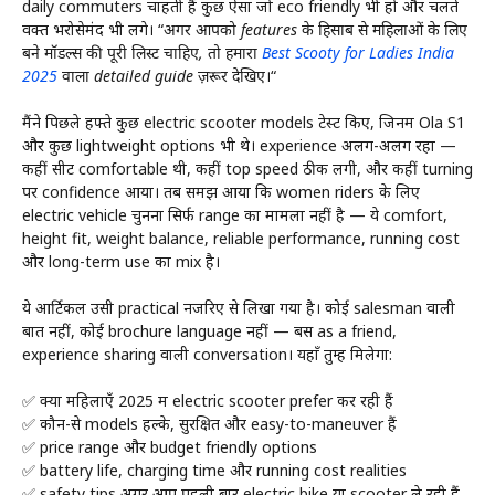
daily commuters चाहती हैं कुछ ऐसा जो eco friendly भी हो और चलते
वक्त भरोसेमंद भी लगे। “
अगर आपको features के हिसाब से महिलाओं के लिए
बने मॉडल्स की पूरी लिस्ट चाहिए, तो हमारा
Best Scooty for Ladies India
2025
वाला detailed guide ज़रूर देखिए।
“
मैंने पिछले हफ्ते कुछ electric scooter models टेस्ट किए, जिनमें Ola S1
और कुछ lightweight options भी थे। experience अलग-अलग रहा —
कहीं सीट comfortable थी, कहीं top speed ठीक लगी, और कहीं turning
पर confidence आया। तब समझ आया कि women riders के लिए
electric vehicle चुनना सिर्फ range का मामला नहीं है — ये comfort,
height fit, weight balance, reliable performance, running cost
और long-term use का mix है।
ये आर्टिकल उसी practical नजरिए से लिखा गया है। कोई salesman वाली
बात नहीं, कोई brochure language नहीं — बस as a friend,
experience sharing वाली conversation। यहाँ तुम्हें मिलेगा:
✅ क्यों महिलाएँ 2025 में electric scooter prefer कर रही हैं
✅ कौन-से models हल्के, सुरक्षित और easy-to-maneuver हैं
✅ price range और budget friendly options
✅ battery life, charging time और running cost realities
✅ safety tips अगर आप पहली बार electric bike या scooter ले रही हैं