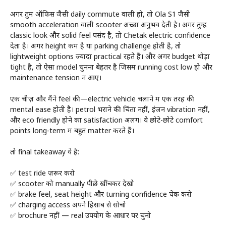
अगर तुम ऑफिस जैसी daily commute वाली हो, तो Ola S1 जैसी
smooth acceleration वाली scooter अच्छा अनुभव देती है। अगर तुम्हें
classic look और solid feel पसंद है, तो Chetak electric confidence
देता है। अगर height कम है या parking challenge होती है, तो
lightweight options ज्यादा practical रहते हैं। और अगर budget थोड़ा
tight है, तो ऐसा model चुनना बेहतर है जिसमें running cost low हो और
maintenance tension न आए।
एक चीज़ और मैंने feel की—electric vehicle चलाने में एक तरह की
mental ease होती है। petrol भराने की चिंता नहीं, इंजन vibration नहीं,
और eco friendly होने का satisfaction अलग। ये छोटे-छोटे comfort
points long-term में बहुत matter करते हैं।
तो final takeaway ये है:
✅ test ride ज़रूर करो
✅ scooter को manually पीछे खींचकर देखो
✅ brake feel, seat height और turning confidence चेक करो
✅ charging access अपने हिसाब से सोचो
✅ brochure नहीं — real उपयोग के आधार पर चुनो