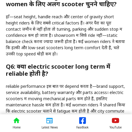
women के लिए अलग scooter चुनने चाहिए?
हाँ—seat height, handle reach और center of gravity short
height riders के लिए सबसे critical factors हैं। अगर पैरों का पूरा
contact जमीन से नहीं होता तो turning, parking और sudden stop में
confidence कम हो जाता है। showroom में सिर्फ ride नहीं—static
balance check करना ज्यादा जरूरी होता है। कई women riders ने बताया
कि हल्की और low-seat scooters long term comfort देती हैं, भले
उनकी top speed थोड़ी कम हो।
Q6: क्या electric scooter long term में
reliable होती है?
reliable performance इस बात पर depend करता है—brand support,
service availability, battery warranty और parts access। electric
scooters में moving mechanical parts कम होते हैं, इसलिए
maintenance hassle कम होता है। कई women riders ने shared किया
कि electric scooter चलाने से fatigue कम होती है और city commute
ज्यादा manageable लगता है। अगर daily route smooth roads वाला
है, तो long term experience और अच्छा मिलता है। reliability judge
Home
Latest News
FaceBook
YouTube
करने का सबसे अच्छा तरीका है—local service support check करना।