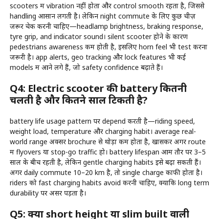
scooters में vibration नहीं होता और control smooth रहता है, जिससे
handling आसान लगती है। लेकिन night commute के लिए कुछ चीज़ें
जरूर चेक करनी चाहिए—headlamp brightness, braking response,
tyre grip, and indicator sound। silent scooter होने के कारण
pedestrians awareness कम होती है, इसलिए horn feel भी test करना
जरूरी है। app alerts, geo tracking और lock features भी कई
models में आने लगे हैं, जो safety confidence बढ़ाते हैं।
Q4: Electric scooter की battery कितनी
चलती है और कितने साल टिकती है?
battery life usage pattern पर depend करती है—riding speed,
weight load, temperature और charging habit। average real-
world range अक्सर brochure से थोड़ा कम होता है, खासकर अगर route
में flyovers या stop-go traffic हो। battery lifespan आम तौर पर 3–5
साल के बीच रहती है, लेकिन gentle charging habits इसे बढ़ा सकती हैं।
अगर daily commute 10–20 km है, तो single charge काफी होता है।
riders को fast charging habits avoid करनी चाहिए, क्योंकि long term
durability पर असर पड़ता है।
Q5: क्या short height या slim built वाली