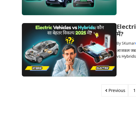
Electr
में?
By
SKumar
आजकल जब भी 
vs Hybrids म
Previous
1