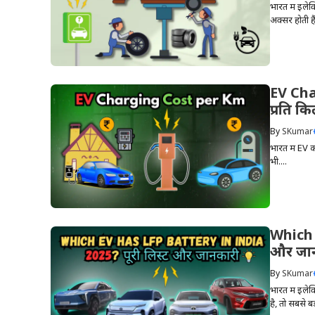
भारत में इलेक्
अक्सर होती हैं
EV Char
प्रति 
By
SKumar
भारत में EV क
भी....
Which 
और जा
By
SKumar
भारत में इले
है, तो सबसे ब