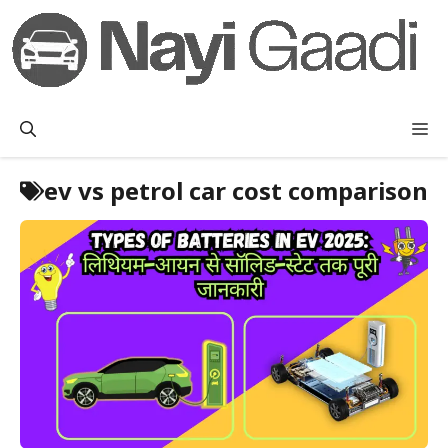
Skip
to
content
M
ev vs petrol car cost comparison