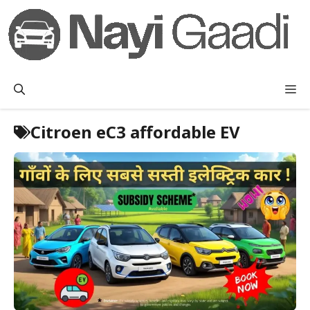
Skip
to
content
M
Citroen eC3 affordable EV