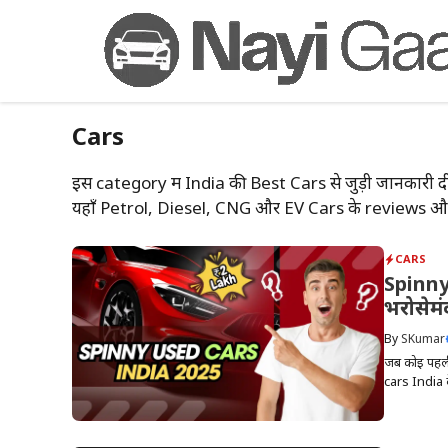
Skip
to
content
Cars
इस category में India की Best Cars से जुड़ी जानकारी द
यहाँ Petrol, Diesel, CNG और EV Cars के reviews और 
CARS
Spinny
भरोसेमं
By
SKumar
जब कोई पहली-
cars India क