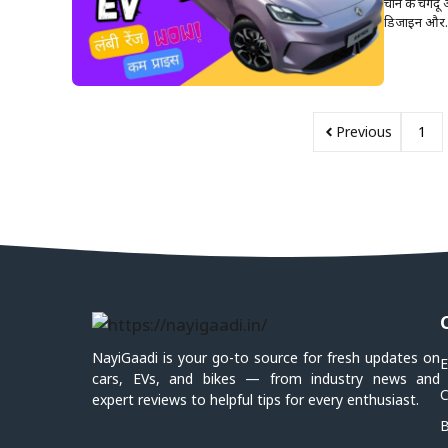
चीन के चेंगद
डिजाइन और..
Previous
1
NayiGaadi is your go-to source for fresh updates on
E
cars, EVs, and bikes — from industry news and
C
expert reviews to helpful tips for every enthusiast.
B