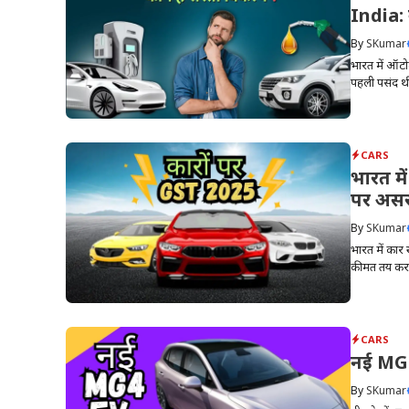
India: 
By
SKumar
भारत में ऑटोम
पहली पसंद थीं
CARS
भारत मे
पर अस
By
SKumar
भारत में कार
कीमत तय करता
CARS
नई MG4 
By
SKumar