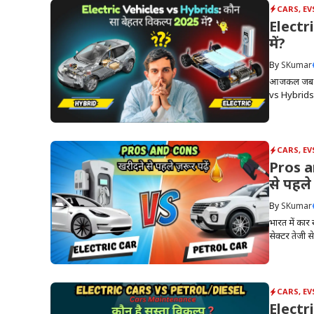
CARS
,
EV
Electr
में?
By
SKumar
आजकल जब भी 
vs Hybrids म
CARS
,
EV
Pros a
से पहले 
By
SKumar
भारत में कार
सेक्टर तेजी से
CARS
,
EV
Electr