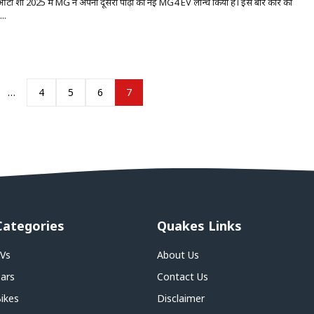
ू ऑटो शो 2025 में MG ने अपनी दूसरी पीढ़ी की नई MG4 EV लॉन्च किया है। इस बार कार का
..
…
4
5
6
7
Categories
Quakes Links
Vs
About Us
ars
Contact Us
ikes
Disclaimer